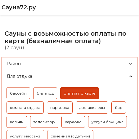
Сауна72.ру
Сауны с возьможностью оплаты по
карте (безналичная оплата)
(2 саун)
Район
Для отдыха
бассейн
бильярд
оплата по карте
комната отдыха
парковка
доставка еды
бар
кальян
телевизор
караоке
услуги банщика
услуги массажа
семейная (с детьми)