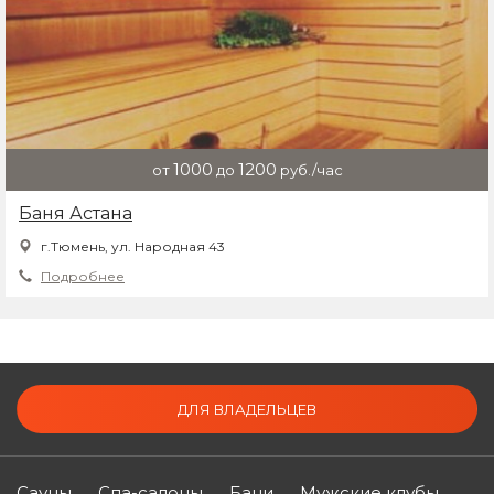
1000
1200
от
до
руб./час
Баня Астана
г.Тюмень, ул. Народная 43
Подробнее
ДЛЯ ВЛАДЕЛЬЦЕВ
Сауны
Спа-салоны
Бани
Мужские клубы