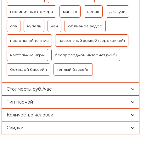
гостиничные номера
мангал
веник
джакузи
спа
купель
чан
обливное ведро
настольный теннис
настольный хоккей (аэрохоккей)
настольные игры
беспроводной интернет (wi-fi)
большой бассейн
теплый бассейн
Стоимость, руб./час
Тип парной
Количество человек
Скидки