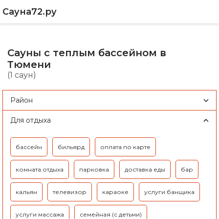
Сауна72.ру
Сауны с теплым бассейном в
Тюмени
(1 саун)
Район
Для отдыха
бассейн
бильярд
оплата по карте
комната отдыха
парковка
доставка еды
бар
кальян
телевизор
караоке
услуги банщика
услуги массажа
семейная (с детьми)