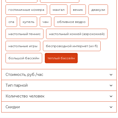
гостиничные номера
мангал
веник
джакузи
спа
купель
чан
обливное ведро
настольный теннис
настольный хоккей (аэрохоккей)
настольные игры
беспроводной интернет (wi-fi)
большой бассейн
теплый бассейн
Стоимость, руб./час
Тип парной
Количество человек
Скидки