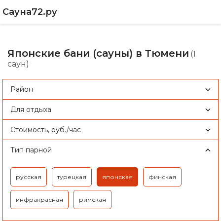
Сауна72.ру
Японские бани (сауны) в Тюмени
(1
саун)
Район
Для отдыха
Стоимость, руб./час
Тип парной
русская
турецкая
японская
финская
инфракрасная
римская