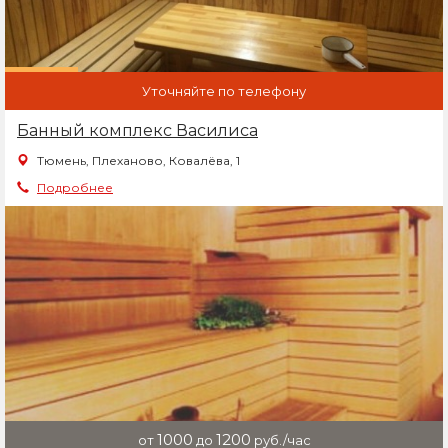
Уточняйте по телефону
Банный комплекс Василиса
Тюмень, Плеханово, Ковалёва, 1
Подробнее
1000
1200
от
до
руб./час