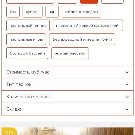
спа
купель
чан
обливное ведро
настольный теннис
настольный хоккей (аэрохоккей)
настольные игры
беспроводной интернет (wi-fi)
большой бассейн
теплый бассейн
Стоимость, руб./час
Тип парной
Количество человек
Скидки
3,0