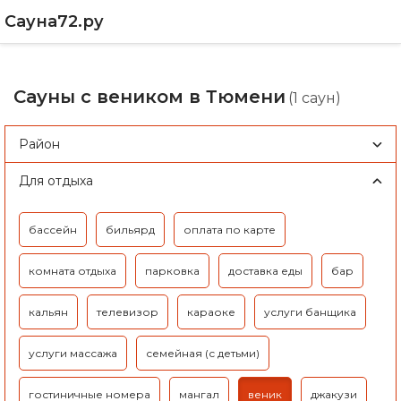
Сауна72.ру
Сауны с веником в Тюмени
(1 саун)
Район
Для отдыха
бассейн
бильярд
оплата по карте
комната отдыха
парковка
доставка еды
бар
кальян
телевизор
караоке
услуги банщика
услуги массажа
семейная (с детьми)
гостиничные номера
мангал
веник
джакузи